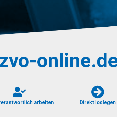
zvo-online.d
erantwortlich arbeiten
Direkt loslegen