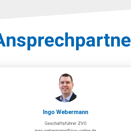
Ansprechpartne
Ingo Webermann
Geschäftsführer ZVO
ingo.webermann@zvo-online.de